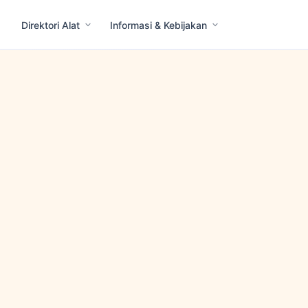
Direktori Alat
Informasi & Kebijakan