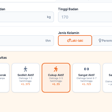
adan
Tinggi Badan
kg
Jenis Kelamin
Laki-laki
Perem
thn
vitas
gerak
Sedikit Aktif
Cukup Aktif
Sangat Aktif
Sa
tanpa
Olahraga 1-3
Olahraga 3-5
Olahraga berat 6-7
hari/minggu
hari/minggu
hari/minggu
Olahra
×1.375
×1.55
×1.725
+ p