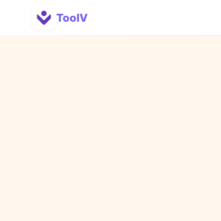
ToolV