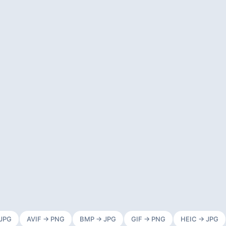
 JPG
AVIF → PNG
BMP → JPG
GIF → PNG
HEIC → JPG