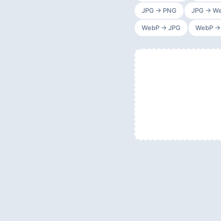
JPG → PNG
JPG → W
WebP → JPG
WebP →