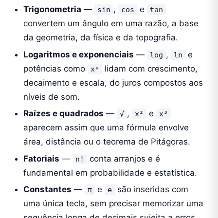
Trigonometria
—
,
e
sin
cos
tan
convertem um ângulo em uma razão, a base
da geometria, da física e da topografia.
Logaritmos e exponenciais
—
,
e
log
ln
potências como
lidam com crescimento,
xʸ
decaimento e escala, do juros compostos aos
níveis de som.
Raízes e quadrados
—
,
e
√
x²
x³
aparecem assim que uma fórmula envolve
área, distância ou o teorema de Pitágoras.
Fatoriais
—
conta arranjos e é
n!
fundamental em probabilidade e estatística.
Constantes
—
e
são inseridas com
π
e
uma única tecla, sem precisar memorizar uma
sequência longa de decimais sujeita a erros.