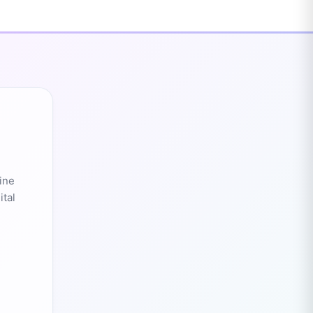
ine
ital