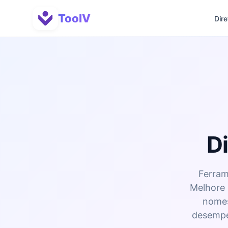
ToolV
Dire
D
Ferram
Melhore 
nomes
desempen