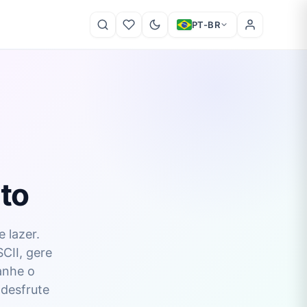
PT-BR
to
 lazer.
CII, gere
anhe o
 desfrute