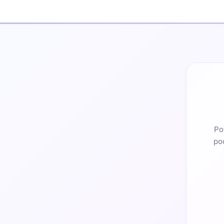
Po
pod