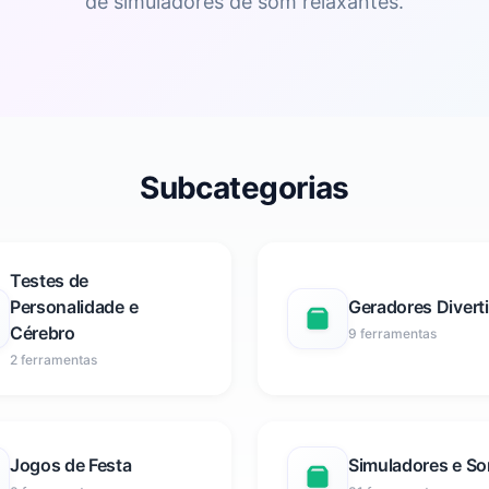
de simuladores de som relaxantes.
Subcategorias
Testes de
Personalidade e
Geradores Divert
Cérebro
9 ferramentas
2 ferramentas
Jogos de Festa
Simuladores e S