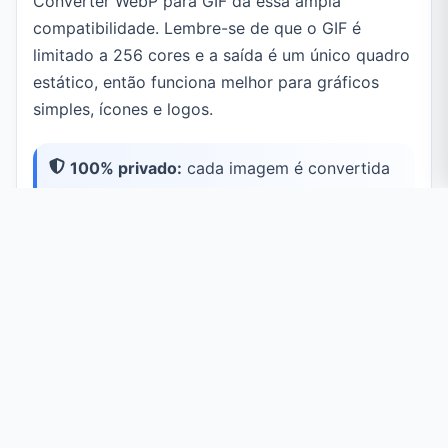
Converter WebP para GIF dá essa ampla
compatibilidade. Lembre-se de que o GIF é
limitado a 256 cores e a saída é um único quadro
estático, então funciona melhor para gráficos
simples, ícones e logos.
100% privado:
cada imagem é convertida
diretamente no seu navegador usando a API
Canvas. Seus arquivos nunca são enviados a
um servidor.
Casos de Uso Comuns