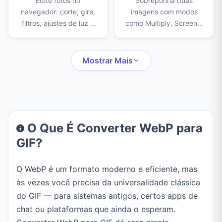
Edite fotos no
Sobreponha duas
navegador: corte, gire,
imagens com modos
filtros, ajustes de luz e
como Multiply, Screen e
cor, remoção de fundo
Overlay. Ajuste
com IA, apagador,
opacidade, escala e
carimbo, censura,
posição da camada de
Mostrar Mais
molduras, texto,
cima e exporte em PNG,
adesivos e desenho.
JPEG ou WebP.
O Que É Converter WebP para
GIF?
O WebP é um formato moderno e eficiente, mas
às vezes você precisa da universalidade clássica
do GIF — para sistemas antigos, certos apps de
chat ou plataformas que ainda o esperam.