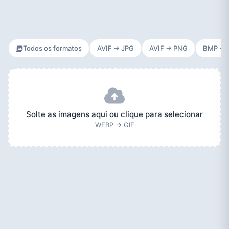
Todos os formatos
AVIF → JPG
AVIF → PNG
BMP → 
Solte as imagens aqui ou clique para selecionar
WEBP → GIF