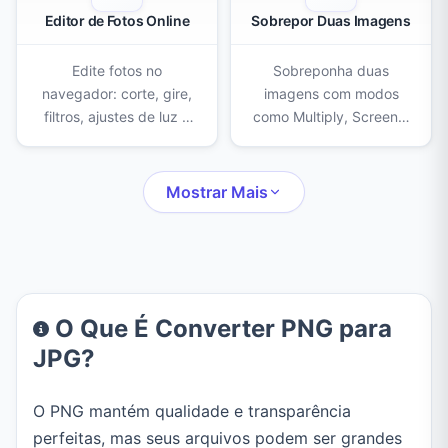
Editor de Fotos Online
Sobrepor Duas Imagens
Edite fotos no
Sobreponha duas
navegador: corte, gire,
imagens com modos
filtros, ajustes de luz e
como Multiply, Screen e
cor, remoção de fundo
Overlay. Ajuste
com IA, apagador,
opacidade, escala e
carimbo, censura,
posição da camada de
Mostrar Mais
molduras, texto,
cima e exporte em PNG,
adesivos e desenho.
JPEG ou WebP.
O Que É Converter PNG para
JPG?
O PNG mantém qualidade e transparência
perfeitas, mas seus arquivos podem ser grandes