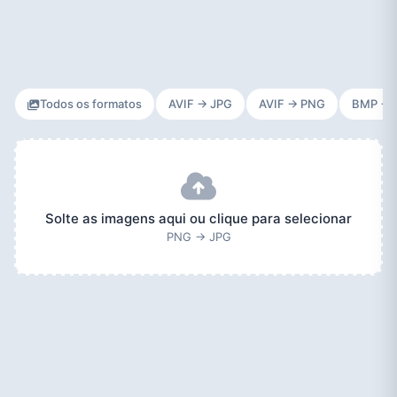
Todos os formatos
AVIF → JPG
AVIF → PNG
BMP → 
Solte as imagens aqui ou clique para selecionar
PNG → JPG