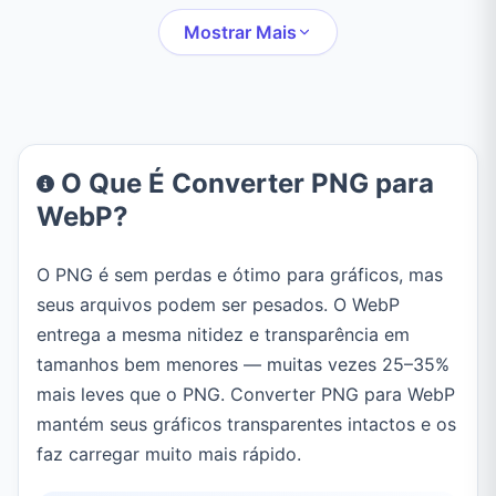
carimbo, censura,
posição da camada de
Mostrar Mais
molduras, texto,
cima e exporte em PNG,
adesivos e desenho.
JPEG ou WebP.
O Que É Converter PNG para
WebP?
O PNG é sem perdas e ótimo para gráficos, mas
seus arquivos podem ser pesados. O WebP
entrega a mesma nitidez e transparência em
tamanhos bem menores — muitas vezes 25–35%
mais leves que o PNG. Converter PNG para WebP
mantém seus gráficos transparentes intactos e os
faz carregar muito mais rápido.