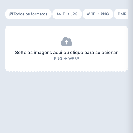
Todos os formatos
AVIF → JPG
AVIF → PNG
BMP → 
Solte as imagens aqui ou clique para selecionar
PNG → WEBP