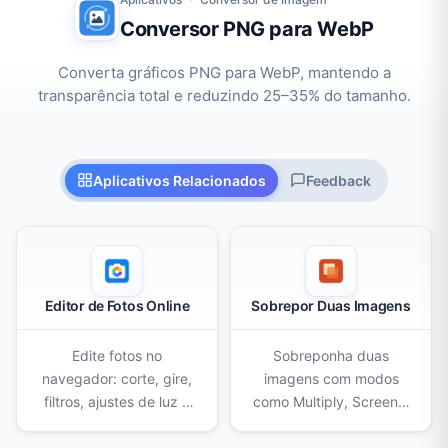
Conversor PNG para WebP
Converta gráficos PNG para WebP, mantendo a
transparência total e reduzindo 25–35% do tamanho.
Aplicativos Relacionados
Feedback
Editor de Fotos Online
Sobrepor Duas Imagens
Edite fotos no
Sobreponha duas
navegador: corte, gire,
imagens com modos
filtros, ajustes de luz e
como Multiply, Screen e
cor, remoção de fundo
Overlay. Ajuste
com IA, apagador,
opacidade, escala e