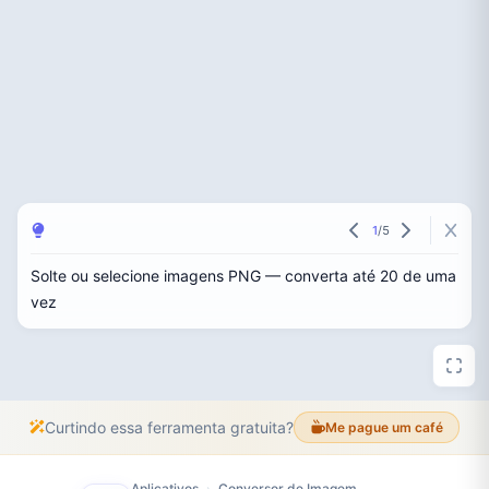
1
/
5
Solte ou selecione imagens PNG — converta até 20 de uma
vez
Curtindo essa ferramenta gratuita?
Me pague um café
Aplicativos
Conversor de Imagem
›