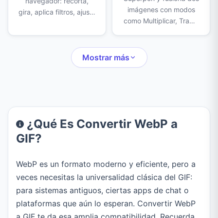
navegador: recorta,
imágenes con modos
gira, aplica filtros, ajusta
como Multiplicar, Trama
luz y color, quita el
y Superponer. Ajusta
fondo con IA, borra,
opacidad, escala y
clona, censura y agrega
posición, y expórtalas
marcos, texto, stickers
Mostrar más
como PNG, JPEG o
y dibujos.
WebP.
¿Qué Es Convertir WebP a
GIF?
WebP es un formato moderno y eficiente, pero a
veces necesitas la universalidad clásica del GIF:
para sistemas antiguos, ciertas apps de chat o
plataformas que aún lo esperan. Convertir WebP
a GIF te da esa amplia compatibilidad. Recuerda