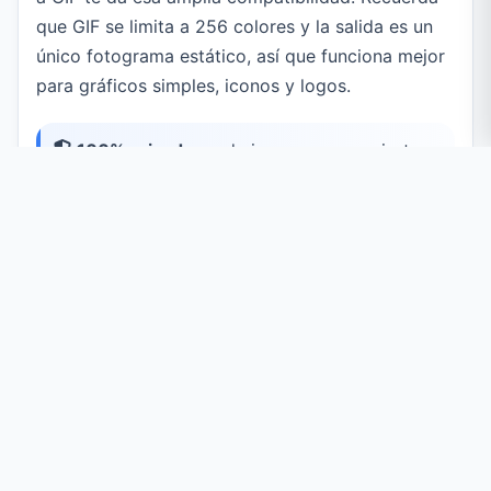
que GIF se limita a 256 colores y la salida es un
único fotograma estático, así que funciona mejor
para gráficos simples, iconos y logos.
100% privado:
cada imagen se convierte
directamente en tu navegador con la API
Canvas. Tus archivos nunca se suben a
ningún servidor.
Casos de Uso Comunes
Máxima Compatibilidad