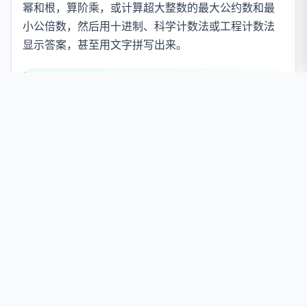
幂和根，算阶乘，或计算超大整数的最大公约数和最
小公倍数，然后用十进制、科学计数法或工程计数法
显示答案，甚至用文字拼写出来。
隐私优先设计：
每一次计算都完全在你的浏览
器中运行。你的数字和历史记录绝不会上传到服
务器，页面加载完成后，离线也能继续使用。
如何使用大数计算器
输入数字
直接输入，或用
粘贴
把数字填入
数字 X
和
数字 Y
字段。输
入位数没有限制，支持像
这样的科学计数法，实时
1.5e20
计数器会显示每个输入有多少位。