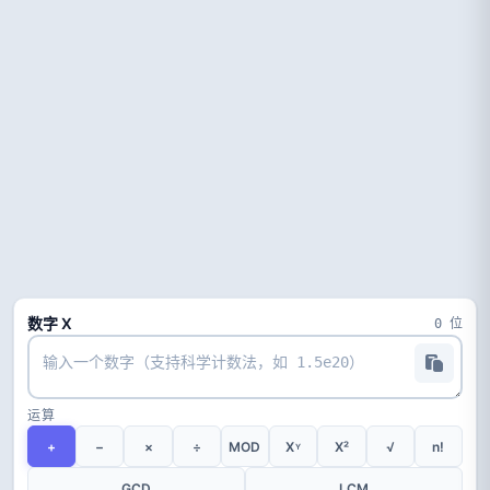
数字 X
0 位
运算
+
−
×
÷
MOD
X
X²
√
n!
Y
GCD
LCM