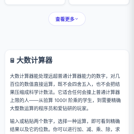
ASA、AAS、SSA）、直
结果，并配有复平面图、
角三角形和勾股定理，并
模、辐角和共轭复数。
附详细解题步骤。
查看更多
大数计算器
大数计算器能处理远超普通计算器能力的数字，对几
百位的数值直接运算，既不会四舍五入，也不会把结
果压缩成科学计数法。它适合任何会撞上普通计算器
上限的人——从验算 1000! 阶乘的学生，到需要精确
大整数运算的程序员和爱钻研的玩家。
输入或粘贴两个数字，选择一种运算，即可看到精确
结果以及它的位数。你可以进行加、减、乘、除，求