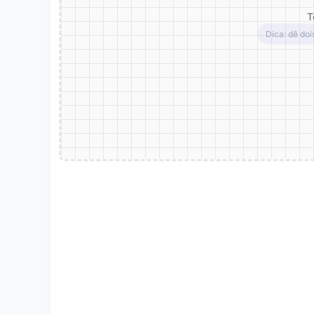
T
Dica: dê doi