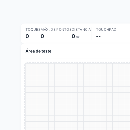
TOQUES
MÁX. DE PONTOS
DISTÂNCIA
TOUCHPAD
0
0
0
--
px
Área de teste