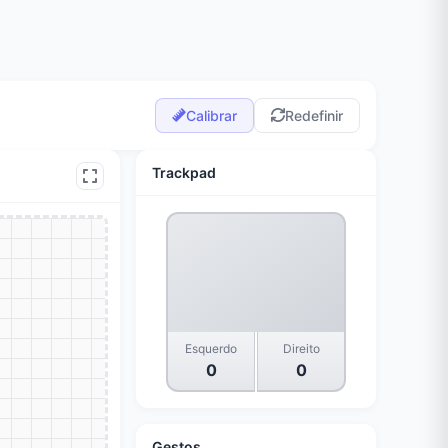
Calibrar
Redefinir
Trackpad
Esquerdo
Direito
0
0
Gestos