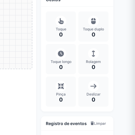
Toque
Toque duplo
0
0
Toque longo
Rolagem
0
0
Pinça
Deslizar
0
0
Registro de eventos
Limpar