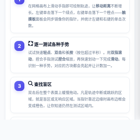
在网格画布上滑动手指即可绘制轨迹，让
移动距离
不断增
长。左键单击落下一个绿点，右键单击落下一个橙点——
触
摸板
面板会同步镜像你的指针，并统计左键和右键的单击次
数。
逐一测试各种手势
试试快速
轻点
、
双击
和
长按
（按住超过半秒）。用
双指滚
动
，捏合手指测试
捏合
缩放，再快速划动一下完成
滑动
。每
识别一种手势，对应的方块都会亮起并让计数加一。
查找盲区
双击后在整个表面上缓慢拖动。凡是轨迹中断或跳跃的区
域，就是盲区或无响应区域。当指针靠近边缘时画布边框会
变成橙色，让你知道仍然在测试区域内。
查看事件日志并重置
事件日志
会带时间戳记录每一个检测到的动作，方便你确认
哪些被识别到了。点击
校准
测量触摸板的真实尺寸，或点击