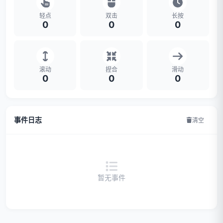
轻点
双击
长按
0
0
0
滚动
捏合
滑动
0
0
0
事件日志
清空
暂无事件