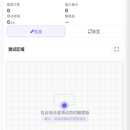
触摸次数
最大触点
0
0
移动距离
触摸板
0
--
px
校准
重置
测试区域
在此轻点或滑动你的触摸板
提示：双击并拖动可查找盲区