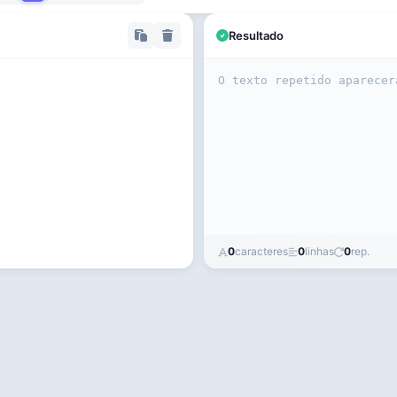
Resultado
0
caracteres
0
linhas
0
rep.