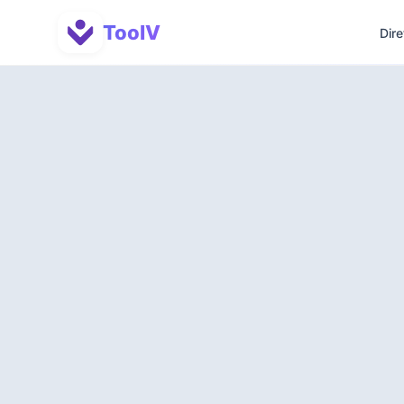
ToolV
Dire