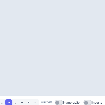
Numeração
Inverter
␣
↵
,
→
∅
OPÇÕES