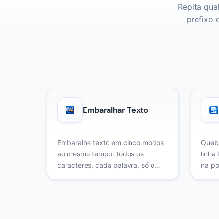
Repita qua
prefixo 
Embaralhar Texto
Embaralhe texto em cinco modos
Quebr
ao mesmo tempo: todos os
linha
caracteres, cada palavra, só o
na po
meio, a ordem das palavras ou
prese
das linhas. Ótimo para enigmas,
longa
provas e escrita criativa.
cada 