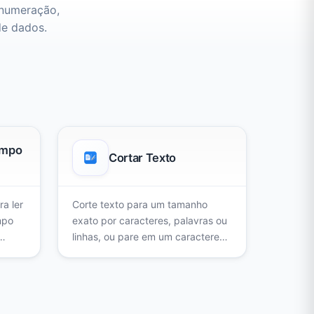
 numeração,
de dados.
empo
Cortar Texto
a ler
Corte texto para um tamanho
mpo
exato por caracteres, palavras ou
linhas, ou pare em um caractere
específico. Mantenha as palavras
inteiras e adicione um sufixo
personalizado.