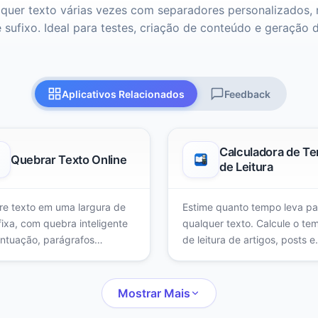
lquer texto várias vezes com separadores personalizados,
e sufixo. Ideal para testes, criação de conteúdo e geração 
Aplicativos Relacionados
Feedback
Calculadora de T
Quebrar Texto Online
de Leitura
e texto em uma largura de
Estime quanto tempo leva par
 fixa, com quebra inteligente
qualquer texto. Calcule o te
ntuação, parágrafos
de leitura de artigos, posts e
rvados, divisão de palavras
documentos com velocidade
s e recuo personalizado em
ajustável e estatísticas de
linha.
palavras.
Mostrar Mais