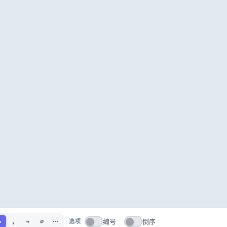
编号
倒序
↵
,
→
∅
选项