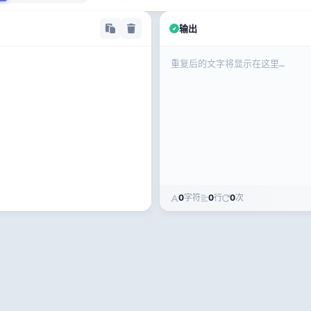
输出
0
字符
0
行
0
次