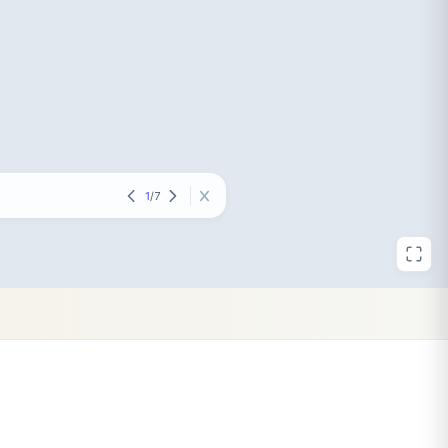
1
/
7