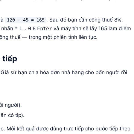
 là
. Sau đó bạn cần cộng thuế 8%.
120 + 45 = 165
n nhấn
*
1
.
0
8
Enter
và máy tính sẽ lấy 165 làm điểm
ng thuế — trong một phiên tính liên tục.
 tiếp
 Giả sử bạn chia hóa đơn nhà hàng cho bốn người rồi
i người).
ần có tip).
o. Mỗi kết quả được dùng trực tiếp cho bước tiếp theo.