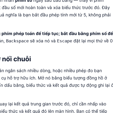
ạn nhấn
phím số
ngay sau dấu bằng — thay vì phím
 đầu số mới hoàn toàn và xóa biểu thức trước đó. Đây
uả nghĩa là bạn bắt đầu phép tính mới từ 5, không phải
 phím phép toán để tiếp tục; bắt đầu bằng phím số để
án,
Backspace
sẽ xóa nó và
Escape
đặt lại mọi thứ về 0
 nối chuỗi
toán ngân sách nhiều dòng, hoặc nhiều phép đo bạn
 cụ hỗ trợ hữu ích. Mở nó bằng biểu tượng đồng hồ ở
n dấu bằng, biểu thức và kết quả được tự động ghi lại 
ay lại kết quả trung gian trước đó, chỉ cần nhấp vào
biểu thức và kết quả đó lên màn hình. Bạn có thể tiếp