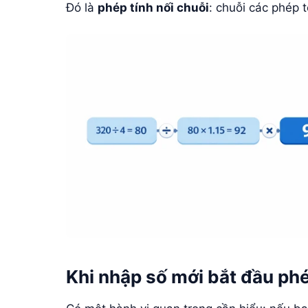
Đó là
phép tính nối chuỗi
: chuỗi các phép 
Khi nhập số mới bắt đầu phé