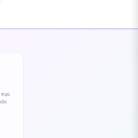
 trực
uộc