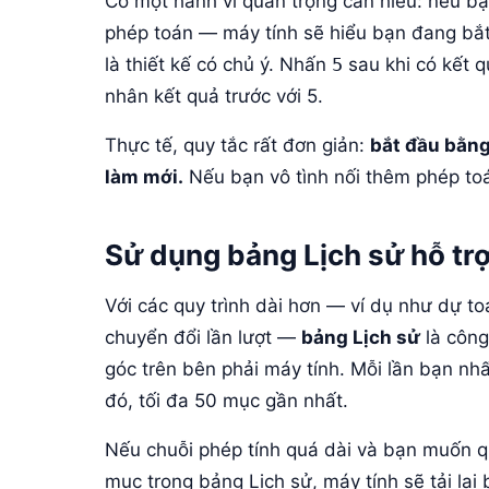
Có một hành vi quan trọng cần hiểu: nếu b
phép toán — máy tính sẽ hiểu bạn đang bắt
là thiết kế có chủ ý. Nhấn
5
sau khi có kết q
nhân kết quả trước với 5.
Thực tế, quy tắc rất đơn giản:
bắt đầu bằng
làm mới.
Nếu bạn vô tình nối thêm phép to
Sử dụng bảng Lịch sử hỗ trợ
Với các quy trình dài hơn — ví dụ như dự 
chuyển đổi lần lượt —
bảng Lịch sử
là công
góc trên bên phải máy tính. Mỗi lần bạn nhấ
đó, tối đa 50 mục gần nhất.
Nếu chuỗi phép tính quá dài và bạn muốn qu
mục trong bảng Lịch sử, máy tính sẽ tải lại 