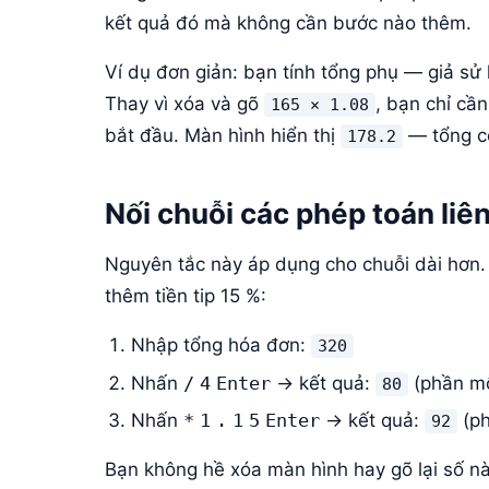
kết quả đó mà không cần bước nào thêm.
Ví dụ đơn giản: bạn tính tổng phụ — giả sử
Thay vì xóa và gõ
, bạn chỉ cầ
165 × 1.08
bắt đầu. Màn hình hiển thị
— tổng cộ
178.2
Nối chuỗi các phép toán liên
Nguyên tắc này áp dụng cho chuỗi dài hơn.
thêm tiền tip 15 %:
Nhập tổng hóa đơn:
320
Nhấn
/
4
Enter
→ kết quả:
(phần mỗ
80
Nhấn
*
1
.
1
5
Enter
→ kết quả:
(ph
92
Bạn không hề xóa màn hình hay gõ lại số nà