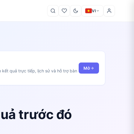
VI
Mở
kết quả trực tiếp, lịch sử và hỗ trợ bàn
quả trước đó