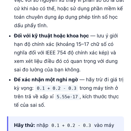
việc với số nguyên xu thay vì phân số đô la bất
cứ khi nào có thể, hoặc sử dụng phần mềm kế
toán chuyên dụng áp dụng phép tính số học
dấu phẩy tĩnh.
Đối với kỹ thuật hoặc khoa học
— lưu ý giới
hạn độ chính xác (khoảng 15–17 chữ số có
nghĩa đối với IEEE 754 độ chính xác kép) và
xem xét liệu điều đó có quan trọng với dung
sai đo lường của bạn không.
Để xác nhận một nghi ngờ
— hãy trừ đi giá trị
kỳ vọng:
trong máy tính ở
0.1 + 0.2 - 0.3
trên trả về xấp xỉ
, kích thước thực
5.55e-17
tế của sai số.
Hãy thử:
nhập
vào máy
0.1 + 0.2 - 0.3