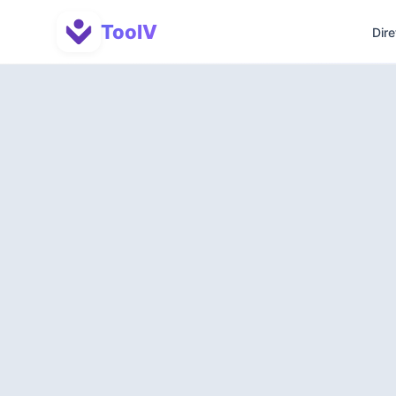
ToolV
Dire