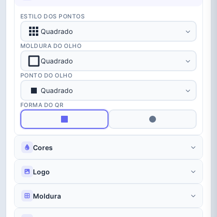
ESTILO DOS PONTOS
Luxo
Amor
Estrelado
Quadrado
MOLDURA DO OLHO
Quadrado
PONTO DO OLHO
Quadrado
Bolha
Matrix
Doce
FORMA DO QR
Cores
Logo
Escaneie-me
Promoção
Elegante
Moldura