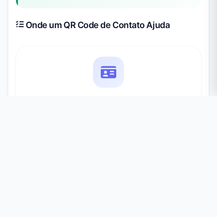
Onde um QR Code de Contato Ajuda
Cartões de Visita
Imprima o código no seu cartão para que um
escaneamento salve todos os dados — sem digitar
números de telefone ou e-mails longos.