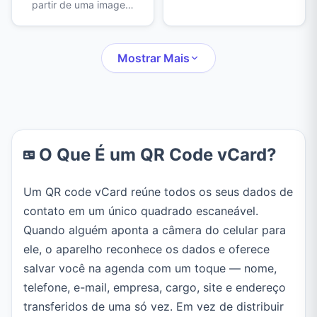
partir de uma imagem
Detecta links, redes
ou da câmera.
WiFi, contatos e mais —
Reconhece EAN-13,
tudo direto no
UPC-A, Code 128, QR
Mostrar Mais
navegador.
Code e muitos outros
formatos na hora.
O Que É um QR Code vCard?
Um QR code vCard reúne todos os seus dados de
contato em um único quadrado escaneável.
Quando alguém aponta a câmera do celular para
ele, o aparelho reconhece os dados e oferece
salvar você na agenda com um toque — nome,
telefone, e-mail, empresa, cargo, site e endereço
transferidos de uma só vez. Em vez de distribuir