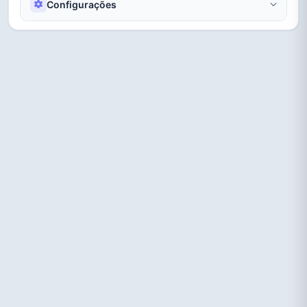
Configurações
WiFi
Destaque
Visor
Ingresso
Carimbo