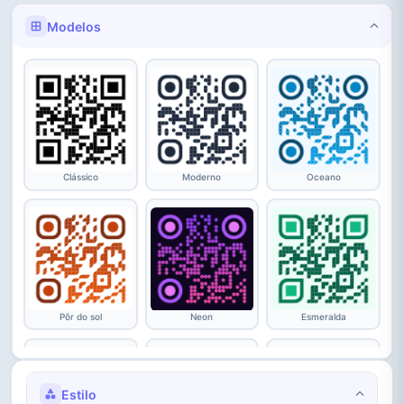
Modelos
Clássico
Moderno
Oceano
Pôr do sol
Neon
Esmeralda
Estilo