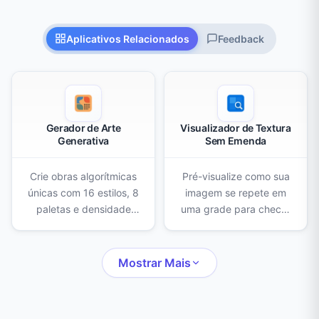
Aplicativos Relacionados
Feedback
Gerador de Arte
Visualizador de Textura
Generativa
Sem Emenda
Crie obras algorítmicas
Pré-visualize como sua
únicas com 16 estilos, 8
imagem se repete em
paletas e densidade
uma grade para checar
ajustável. Gere
se a textura é sem
variações infinitas no
emenda. Ajuste o
navegador e baixe em
tamanho da grade,
Mostrar Mais
PNG.
modos espelho,
espaçamento e
destaque as emendas.