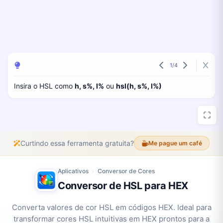
1
/
4
Insira o HSL como
h, s%, l%
ou
hsl(h, s%, l%)
Curtindo essa ferramenta gratuita?
Me pague um café
Aplicativos
Conversor de Cores
›
Conversor de HSL para HEX
Converta valores de cor HSL em códigos HEX. Ideal para
transformar cores HSL intuitivas em HEX prontos para a