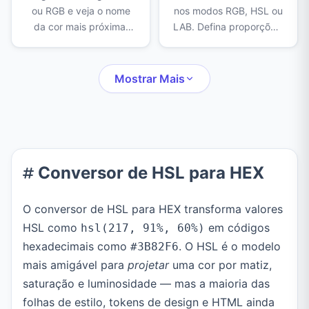
ou RGB e veja o nome
nos modos RGB, HSL ou
da cor mais próxima,
LAB. Defina proporções,
com a pontuação de
veja o gradiente, clique
correspondência e
nas etapas da mistura e
cores semelhantes. Use
copie o resultado em
Mostrar Mais
a base padrão do CSS
HEX, RGB e HSL.
ou a estendida.
Conversor de HSL para HEX
O conversor de HSL para HEX transforma valores
HSL como
em códigos
hsl(217, 91%, 60%)
hexadecimais como
. O HSL é o modelo
#3B82F6
mais amigável para
projetar
uma cor por matiz,
saturação e luminosidade — mas a maioria das
folhas de estilo, tokens de design e HTML ainda