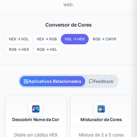
web.
Conversor de Cores
Conversor de HEX para HSL
Conversor de HEX para RGB
Conversor de HSL para HEX (p
Conversor 
HEX → HSL
HEX → RGB
HSL → HEX
RGB → CMYK
Conversor de RGB para HEX
Conversor de RGB para HSL
RGB → HEX
RGB → HSL
Aplicativos Relacionados
Feedback
Descobrir Nome da Cor
Misturador de Cores
Digite um código HEX
Misture de 2 a 5 cores