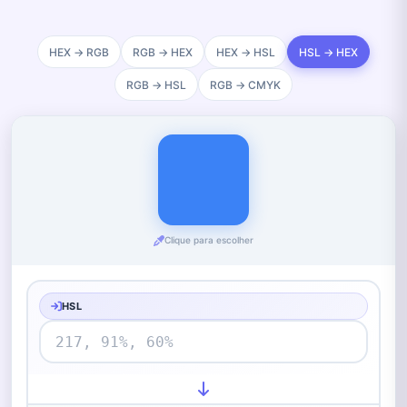
HEX → RGB
RGB → HEX
HEX → HSL
HSL → HEX
RGB → HSL
RGB → CMYK
Clique para escolher
HSL