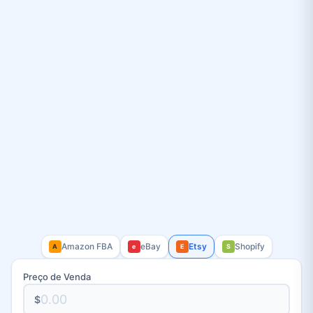
Amazon FBA
eBay
Etsy
Shopify
A
e
E
S
Preço de Venda
$