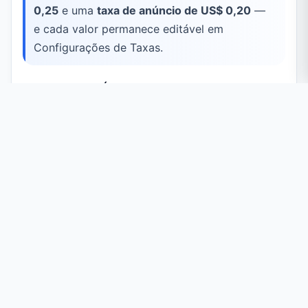
0,25
e uma
taxa de anúncio de US$ 0,20
—
e cada valor permanece editável em
Configurações de Taxas.
Para Quem É
Vendedores Artesanais
Confira se o preço cobre materiais, tempo e todas
as taxas do Etsy e ainda deixa uma margem
saudável.