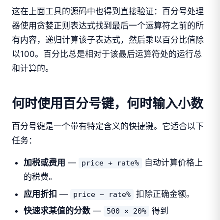
这在上面工具的源码中也得到直接验证：百分号处理
器使用贪婪正则表达式找到最后一个运算符之前的所
有内容，递归计算该子表达式，然后乘以百分比值除
以100。百分比总是相对于该最后运算符处的运行总
和计算的。
何时使用百分号键，何时输入小数
百分号键是一个带有特定含义的快捷键。它适合以下
任务：
加税或费用
—
自动计算价格上
price + rate%
的税费。
应用折扣
—
扣除正确金额。
price − rate%
快速求某值的分数
—
得到
500 × 20%