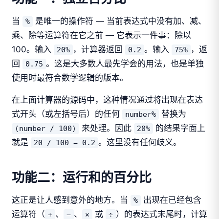
当
是唯一的操作符 — 当前表达式中没有加、减、
%
乘、除等运算符在它之前 — 它表示一件事：除以
100。输入
，计算器返回
。输入
，返
20%
0.2
75%
回
。这是大多数人最先学会的用法，也是单独
0.75
使用时最符合数学逻辑的版本。
在上面计算器的源码中，这种情况通过将出现在表达
式开头（或左括号后）的任何
替换为
number%
来处理。因此
的结果字面上
(number / 100)
20%
就是
。这里没有任何歧义。
20 / 100 = 0.2
功能二：运行和的百分比
这正是让人感到意外的地方。当
出现在已经包含
%
运算符（
、
、
或
）的表达式末尾时，计算
+
−
×
÷