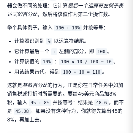
器会做不同的处理：它计算
最后一个运算符左侧子表
达式的百分比
，然后将该值作为第二个操作数。
举个具体例子。输入
并按等号：
100 + 10%
计算器识别到
以运算符结尾。
%
它计算最后一个
左侧的部分，即
。
+
100
计算该值的
：
。
10%
100 × 10 / 100 = 10
用该结果替代，得到
。
100 + 10 = 110
这就是
基数百分比
的行为，正是你在日常任务中如加
销售税或打折时所需要的。要给45美元商品加8%
税，输入
并按等号：结果是
，而不
45 + 8%
48.6
是
。如果没有这种行为，你就得先算出45的
45.08
8%，再加上去。