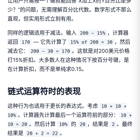
让用户只需按一个键就能回答“X加上X的Y百分比是多
少？”的问题，无需理解百分比代数。数学形式不那么
直观，但实用形式立刻有用。
同样的逻辑适用于减法。输入
，计算器
200 − 15%
返回
— 它先计算了
，然后
170
15% of 200 = 30
减去它：
。这就是对200美元价格
200 − 30 = 170
打15%折扣。大多数人在这种情况下按百分号键，是
在计算折扣，而不是单纯求0.15。
链式运算符时的表现
这种行为也适用于更长的表达式。考虑
10 + 10 +
。计算器先计算最后一个运算符前的部分：
10%
10 +
。然后计算
的
，结果是
。最终
10 = 20
10%
20
2
结果是
。
20 + 2 = 22