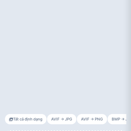
Tất cả định dạng
AVIF → JPG
AVIF → PNG
BMP → JP