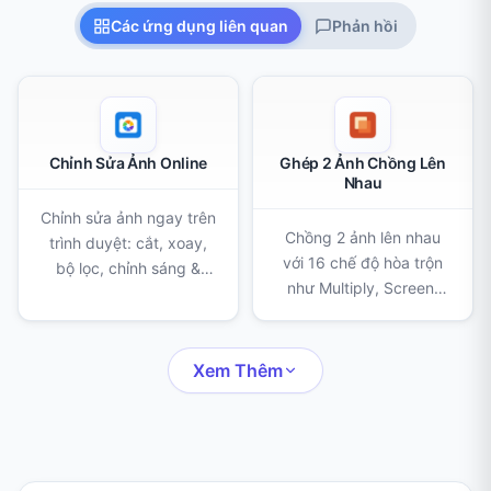
Các ứng dụng liên quan
Phản hồi
Chỉnh Sửa Ảnh Online
Ghép 2 Ảnh Chồng Lên
Nhau
Chỉnh sửa ảnh ngay trên
Chồng 2 ảnh lên nhau
trình duyệt: cắt, xoay,
với 16 chế độ hòa trộn
bộ lọc, chỉnh sáng &
như Multiply, Screen,
màu, xóa nền bằng AI,
Overlay; chỉnh độ mờ, tỉ
tẩy, sao chép điểm ảnh,
lệ, vị trí rồi xuất PNG,
che thông tin, khung
JPEG hoặc WebP.
viền, chữ, sticker và vẽ
Xem Thêm
tay.