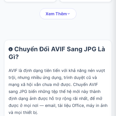
Overlay; chỉnh độ mờ, tỉ
tẩy, sao chép điểm ảnh,
lệ, vị trí rồi xuất PNG,
che thông tin, khung
JPEG hoặc WebP.
viền, chữ, sticker và vẽ
Xem Thêm
tay.
Chuyển Đổi AVIF Sang JPG Là
Gì?
AVIF là định dạng tiên tiến với khả năng nén vượt
trội, nhưng nhiều ứng dụng, trình duyệt cũ và
mạng xã hội vẫn chưa mở được. Chuyển AVIF
sang JPG biến những tệp thế hệ mới này thành
định dạng ảnh được hỗ trợ rộng rãi nhất, để mở
được ở mọi nơi — email, tài liệu Office, máy in ảnh
và mọi thiết bị.