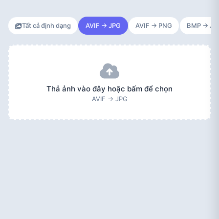
Tất cả định dạng
AVIF → JPG
AVIF → PNG
BMP → JP
Thả ảnh vào đây hoặc bấm để chọn
AVIF → JPG