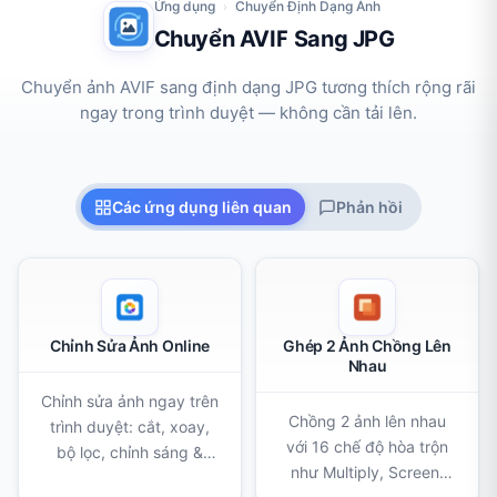
Ứng dụng
Chuyển Định Dạng Ảnh
›
Chuyển AVIF Sang JPG
Chuyển ảnh AVIF sang định dạng JPG tương thích rộng rãi
ngay trong trình duyệt — không cần tải lên.
Các ứng dụng liên quan
Phản hồi
Chỉnh Sửa Ảnh Online
Ghép 2 Ảnh Chồng Lên
Nhau
Chỉnh sửa ảnh ngay trên
Chồng 2 ảnh lên nhau
trình duyệt: cắt, xoay,
với 16 chế độ hòa trộn
bộ lọc, chỉnh sáng &
như Multiply, Screen,
màu, xóa nền bằng AI,