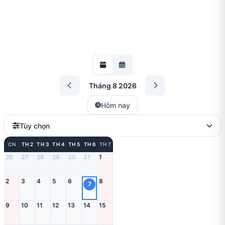
Tháng 8 2026
Hôm nay
Tùy chọn
CN
TH 2
TH 3
TH 4
TH 5
TH 6
TH 7
26
27
28
29
30
31
1
2
3
4
5
6
8
7
9
10
11
12
13
14
15