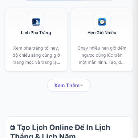
Lịch Pha Trăng
Hẹn Giờ Nhiều
Xem pha trăng tối nay,
Chạy nhiều hẹn giờ đếm
độ chiếu sáng cùng giờ
ngược cùng lúc trên
trăng mọc và trăng lặn
một màn hình. Tạo, đặt
theo vị trí của bạn, kèm
tên và gắn màu cho
lịch theo tháng và các
từng hẹn giờ khi nấu ăn,
kỳ trăng non, trăng tròn
tập luyện, học bài hay
Xem Thêm
sắp tới.
bất kỳ việc gì cần canh
giờ.
Tạo Lịch Online Để In Lịch
Tháng & Lịch Năm