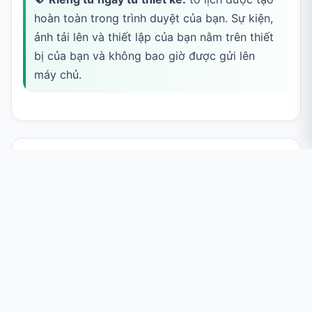
hoàn toàn trong trình duyệt của bạn. Sự kiện,
ảnh tải lên và thiết lập của bạn nằm trên thiết
bị của bạn và không bao giờ được gửi lên
máy chủ.
Cách dùng công cụ Tạo Lịch
Online
Chọn chế độ xem
Dùng nút chuyển
Theo tháng
và
Theo năm
để đổi bố
cục. Chế độ theo tháng hiện chi tiết một tháng với các ô
ngày lớn; chế độ theo năm hiện cả 12 tháng cùng lúc. Ở
chế độ theo năm, nhấn vào bất kỳ tháng nào để mở
thẳng bố cục theo tháng của tháng đó.