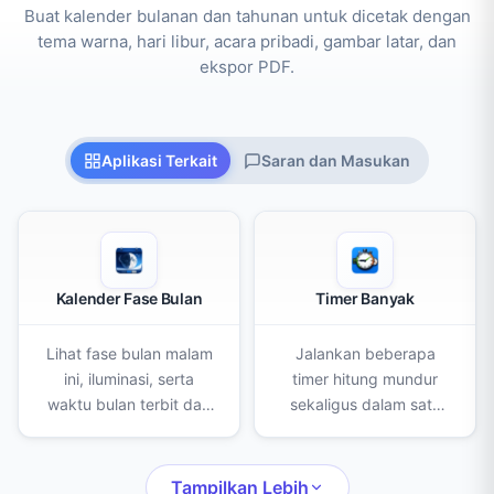
Buat kalender bulanan dan tahunan untuk dicetak dengan
tema warna, hari libur, acara pribadi, gambar latar, dan
ekspor PDF.
Aplikasi Terkait
Saran dan Masukan
Kalender Fase Bulan
Timer Banyak
Lihat fase bulan malam
Jalankan beberapa
ini, iluminasi, serta
timer hitung mundur
waktu bulan terbit dan
sekaligus dalam satu
terbenam untuk lokasi
layar. Buat, beri nama,
Anda, lengkap dengan
dan beri warna tiap
kalender bulanan dan
timer untuk memasak,
Tampilkan Lebih