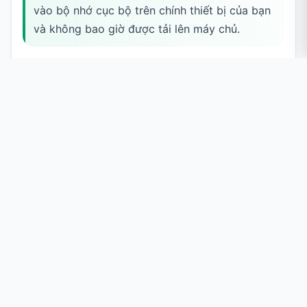
vào bộ nhớ cục bộ trên chính thiết bị của bạn
và không bao giờ được tải lên máy chủ.
Cách Dùng Nhiều Đồng Hồ
Bấm Giờ
Thêm đồng hồ của bạn
Bạn bắt đầu với ba đồng hồ sẵn sàng dùng ngay. Nhấn
Thêm đồng hồ
, dùng thẻ
+
trong lưới, hoặc nhấn
để
N
thêm bao nhiêu tùy nhu cầu — hay chọn một
Mẫu có
sẵn
để nạp ngay một nhóm dựng sẵn.
Đặt tên và gắn màu cho từng cái
Nhấn vào ô tên của một đồng hồ để đổi tên (ví dụ "VĐV