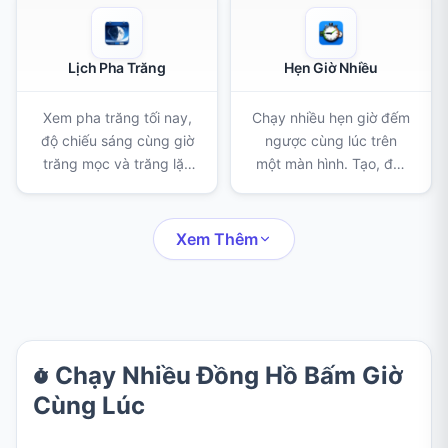
Lịch Pha Trăng
Hẹn Giờ Nhiều
Xem pha trăng tối nay,
Chạy nhiều hẹn giờ đếm
độ chiếu sáng cùng giờ
ngược cùng lúc trên
trăng mọc và trăng lặn
một màn hình. Tạo, đặt
theo vị trí của bạn, kèm
tên và gắn màu cho
lịch theo tháng và các
từng hẹn giờ khi nấu ăn,
kỳ trăng non, trăng tròn
tập luyện, học bài hay
Xem Thêm
sắp tới.
bất kỳ việc gì cần canh
giờ.
Chạy Nhiều Đồng Hồ Bấm Giờ
Cùng Lúc