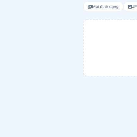
Mọi định dạng
J