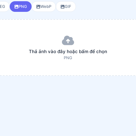
PEG
PNG
WebP
GIF
Thả ảnh vào đây hoặc bấm để chọn
PNG