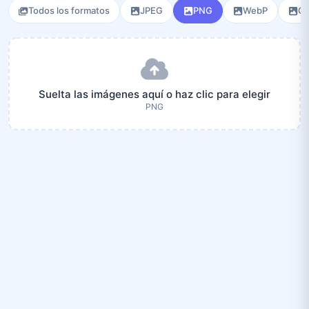
Todos los formatos
JPEG
PNG
WebP
GI
Suelta las imágenes aquí o haz clic para elegir
PNG