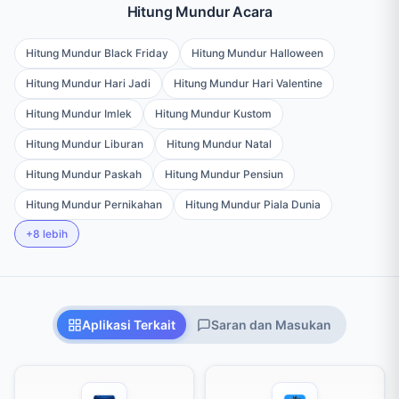
Hitung Mundur Acara
Hitung Mundur Black Friday
Hitung Mundur
Hitung Mundur Black Friday
Hitung Mundur Halloween
Hitung Mundur Hari Jadi
Hitung Mundur 
Hitung Mundur Hari Jadi
Hitung Mundur Hari Valentine
Hitung Mundur Imlek
Hitung Mundur Kustom
Hitung Mundur Imlek
Hitung Mundur Kustom
Hitung Mundur Liburan
Hitung Mundur Natal
Hitung Mundur Liburan
Hitung Mundur Natal
Hitung Mundur Paskah
Hitung Mundur Pensiu
Hitung Mundur Paskah
Hitung Mundur Pensiun
Hitung Mundur Pernikahan
Hitung Mundur 
Hitung Mundur Pernikahan
Hitung Mundur Piala Dunia
+8 lebih
Aplikasi Terkait
Saran dan Masukan