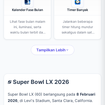
Kalender Fase Bulan
Timer Banyak
Lihat fase bulan malam
Jalankan beberapa
ini, iluminasi, serta
timer hitung mundur
waktu bulan terbit dan
sekaligus dalam satu
terbenam untuk lokasi
layar. Buat, beri nama,
Anda, lengkap dengan
dan beri warna tiap
kalender bulanan dan
timer untuk memasak,
Tampilkan Lebih
jadwal Bulan Baru serta
olahraga, belajar, atau
Purnama.
aktivitas berwaktu
lainnya.
Super Bowl LX 2026
Super Bowl LX (60) berlangsung pada
8 Februari
2026
, di Levi's Stadium, Santa Clara, California.