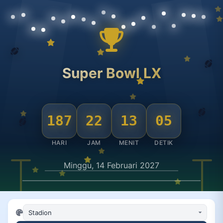
Super Bowl LX
187
22
13
05
HARI
JAM
MENIT
DETIK
Minggu, 14 Februari 2027