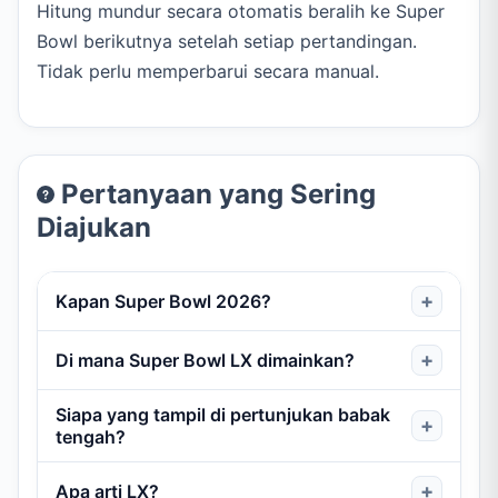
Hitung mundur secara otomatis beralih ke Super
Bowl berikutnya setelah setiap pertandingan.
Tidak perlu memperbarui secara manual.
Pertanyaan yang Sering
Diajukan
Kapan Super Bowl 2026?
Super Bowl LX berlangsung pada
Minggu, 8
Di mana Super Bowl LX dimainkan?
Februari 2026
. Kickoff pukul 3:30 PM PT / 6:30 PM
ET.
Siapa yang tampil di pertunjukan babak
Di
Levi's Stadium
di Santa Clara, California. Ini akan
tengah?
menjadi Super Bowl kedua yang digelar di sana
setelah Super Bowl 50 pada 2016.
Bad Bunny
akan menjadi bintang utama pertunjukan
Apa arti LX?