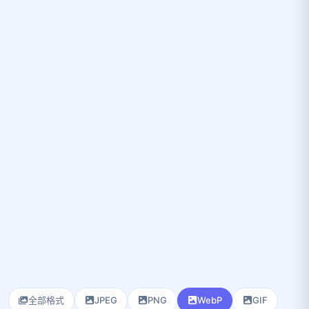
全部格式
JPEG
PNG
WebP
GIF