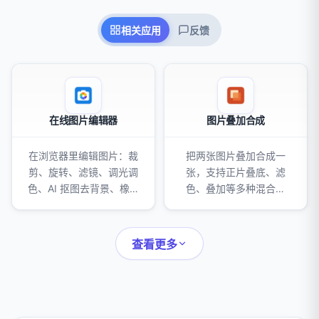
相关应用
反馈
在线图片编辑器
图片叠加合成
在浏览器里编辑图片：裁
把两张图片叠加合成一
剪、旋转、滤镜、调光调
张，支持正片叠底、滤
色、AI 抠图去背景、橡皮
色、叠加等多种混合模
擦、仿制图章、马赛克遮
式，可调不透明度、缩放
挡、边框、文字、贴纸和
和位置，并导出 PNG、
涂鸦。
JPEG 或 WebP。
查看更多