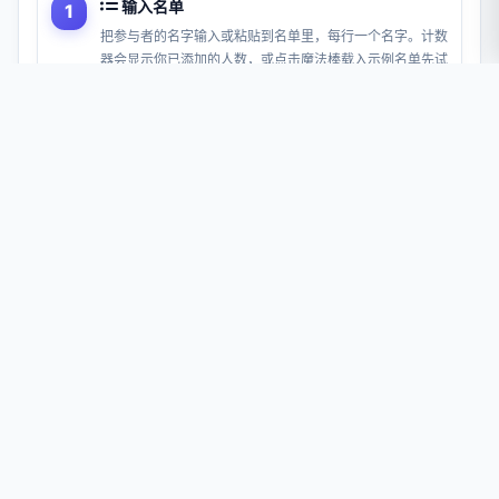
输入名单
把参与者的名字输入或粘贴到名单里，每行一个名字。计数
器会显示你已添加的人数，或点击魔法棒载入示例名单先试
用一下。
选择模式
选择
分组
把名单拆成几组，
配对
组成两人搭档，
角色
分配任
务，或
座位表
排课堂座位。
设置选项
设置组数（2–20）、配对模式中奇数人数的处理方式，或
座位表的行数和列数。如果想给每组指定一名队长，可开启
队长突出显示。
生成并分享
点击
生成
抽取结果。按
键或点击重新分组可重新分配，
R
组别可就地重命名，再把结果复制为文本或导出为图片。