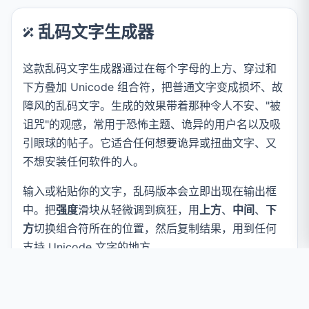
乱码文字生成器
这款乱码文字生成器通过在每个字母的上方、穿过和
下方叠加 Unicode 组合符，把普通文字变成损坏、故
障风的乱码文字。生成的效果带着那种令人不安、"被
诅咒"的观感，常用于恐怖主题、诡异的用户名以及吸
引眼球的帖子。它适合任何想要诡异或扭曲文字、又
不想安装任何软件的人。
输入或粘贴你的文字，乱码版本会立即出现在输出框
中。把
强度
滑块从轻微调到疯狂，用
上方
、
中间
、
下
方
切换组合符所在的位置，然后复制结果，用到任何
支持 Unicode 文字的地方。
从设计上保护隐私：
每一次转换都在你的浏览
器中完成。你的文字绝不会被上传、存储或记录