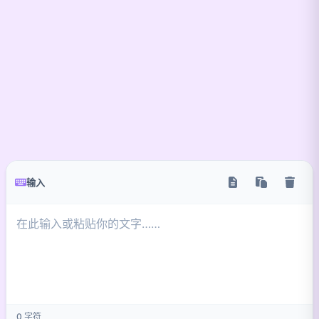
输入
0
字符