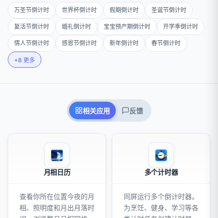
万圣节倒计时
世界杯倒计时
假期倒计时
圣诞节倒计
万圣节倒计时
世界杯倒计时
假期倒计时
圣诞节倒计时
复活节倒计时
婚礼倒计时
宝宝预产期倒计时
开学季
复活节倒计时
婚礼倒计时
宝宝预产期倒计时
开学季倒计时
情人节倒计时
感恩节倒计时
新年倒计时
春节倒计时
情人节倒计时
感恩节倒计时
新年倒计时
春节倒计时
+8 更多
相关应用
反馈
月相日历
多个计时器
查看你所在位置今夜的月
同屏运行多个倒计时器。
相、照明度和月出月落时
为烹饪、健身、学习等各