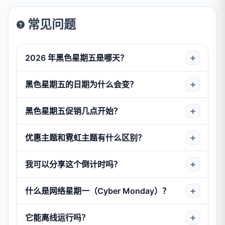
常见问题
2026 年黑色星期五是哪天？
2026 年黑色星期五为
11 月 27 日，星期五
。它始终是感
黑色星期五的日期为什么会变？
恩节后的第一天。
黑色星期五与感恩节挂钩，而感恩节是 11 月的第四个星
黑色星期五促销几点开始？
期四。由于感恩节的日期每年不同，黑色星期五也随之
变化，通常落在 11 月 23 日至 29 日之间。
许多零售商的黑色星期五促销开始时间各不相同：
优惠主题和霓虹主题有什么区别？
线上：
通常在星期四晚上或午夜开始
优惠
主题拥有经典的购物氛围，含促销标签、购物袋和
我可以分享这个倒计时吗？
折扣徽章。
线下：
部分门店在星期五凌晨 5-6 点开门
可以！点击
创建分享链接
即可生成网址。非常适合与亲
什么是网络星期一（Cyber Monday）？
霓虹
主题以大胆、明亮的发光效果为特色，带来更强的
友协调购物计划。
电感氛围。
提前促销：
许多零售商会推出"黑五周"优惠
网络星期一是感恩节后的第一个星期一（黑色星期五周
它能离线运行吗？