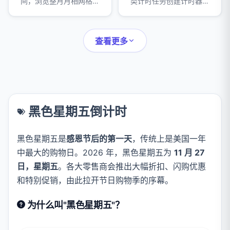
间，浏览整月月相网格，
类计时任务创建计时器，
并预览即将到来的新月与
并为每个命名、配色，方
满月日期。
便一眼区分。
查看更多
黑色星期五倒计时
黑色星期五是
感恩节后的第一天
，传统上是美国一年
中最大的购物日。2026 年，黑色星期五为
11 月 27
日，星期五
。各大零售商会推出大幅折扣、闪购优惠
和特别促销，由此拉开节日购物季的序幕。
为什么叫"黑色星期五"？