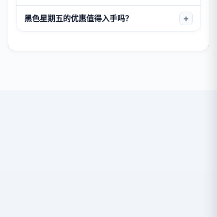
末），主打线上购物优惠。2026 年，网络星期一为 11
月 30 日。
可以。加载一次后，倒计时会使用您设备的时钟继续运
黑色星期五的优惠值得入手吗？
行。
许多黑色星期五优惠确实能省钱，尤其是电子产品、家
电和热门玩具。想要抢到真正优惠的小技巧：
在黑色星期五之前了解价格
在多家零售商之间比价
对数量有限的"闪购"商品保持警惕
购买前查看线上评价