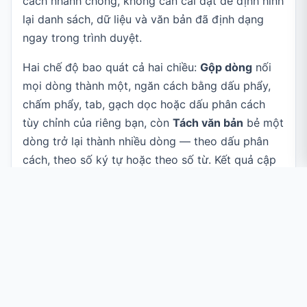
cách nhanh chóng, không cần cài đặt để định hình
lại danh sách, dữ liệu và văn bản đã định dạng
ngay trong trình duyệt.
Hai chế độ bao quát cả hai chiều:
Gộp dòng
nối
mọi dòng thành một, ngăn cách bằng dấu phẩy,
chấm phẩy, tab, gạch dọc hoặc dấu phân cách
tùy chỉnh của riêng bạn, còn
Tách văn bản
bẻ một
dòng trở lại thành nhiều dòng — theo dấu phân
cách, theo số ký tự hoặc theo số từ. Kết quả cập
nhật ngay khi bạn gõ, và bộ đếm số mục tích hợp
sẵn theo dõi số mục bạn có ở mỗi bên.
Công cụ này tiện cho lập trình viên dựng mệnh đề
SQL
hay mảng dữ liệu, nhà phân tích dữ liệu
IN
chuyển đổi giữa CSV và danh sách, người viết nội
dung định dạng lại danh sách, và bất kỳ ai cần
biến một danh sách thành một dòng ngăn cách