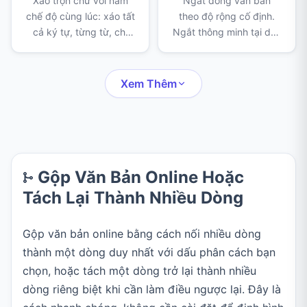
Xáo trộn chữ với năm
Ngắt dòng văn bản
chế độ cùng lúc: xáo tất
theo độ rộng cố định.
cả ký tự, từng từ, chỉ
Ngắt thông minh tại dấu
phần giữa, thứ tự từ hay
câu, giữ nguyên đoạn
thứ tự dòng. Hợp cho
văn, chia nhỏ từ dài và
câu đố, bài kiểm tra và
thêm tiền tố vào mỗi
Xem Thêm
viết sáng tạo.
dòng.
Gộp Văn Bản Online Hoặc
Tách Lại Thành Nhiều Dòng
Gộp văn bản online bằng cách nối nhiều dòng
thành một dòng duy nhất với dấu phân cách bạn
chọn, hoặc tách một dòng trở lại thành nhiều
dòng riêng biệt khi cần làm điều ngược lại. Đây là