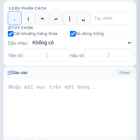
DẤU PHÂN CÁCH
,
;
⇥
↵
|
␣
TÙY CHỌN
Cắt khoảng trắng thừa
Bỏ dòng trống
Dấu nháy:
Tiền tố:
Hậu tố:
Đầu vào
0 mục