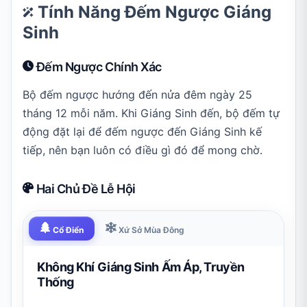
Tính Năng Đếm Ngược Giáng
Sinh
Đếm Ngược Chính Xác
Bộ đếm ngược hướng đến nửa đêm ngày 25
tháng 12 mỗi năm. Khi Giáng Sinh đến, bộ đếm tự
động đặt lại để đếm ngược đến Giáng Sinh kế
tiếp, nên bạn luôn có điều gì đó để mong chờ.
Hai Chủ Đề Lễ Hội
Cổ Điển
Xứ Sở Mùa Đông
Không Khí Giáng Sinh Ấm Áp, Truyền
Thống