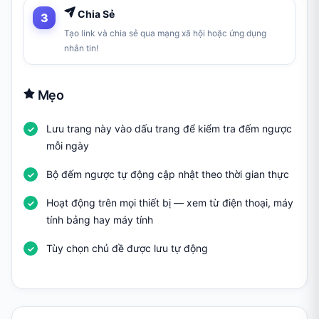
Chia Sẻ
Tạo link và chia sẻ qua mạng xã hội hoặc ứng dụng
nhắn tin!
Mẹo
Lưu trang này vào dấu trang để kiểm tra đếm ngược
mỗi ngày
Bộ đếm ngược tự động cập nhật theo thời gian thực
Hoạt động trên mọi thiết bị — xem từ điện thoại, máy
tính bảng hay máy tính
Tùy chọn chủ đề được lưu tự động