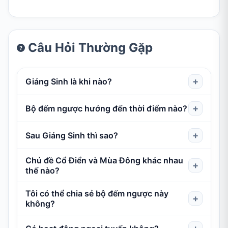
Câu Hỏi Thường Gặp
Giáng Sinh là khi nào?
Ngày Giáng Sinh được tổ chức vào
ngày 25 tháng
Bộ đếm ngược hướng đến thời điểm nào?
12
hằng năm. Ngày này đã trở thành truyền thống từ
thế kỷ thứ 4 và được công nhận là ngày lễ chính
Bộ đếm ngược hướng đến
nửa đêm (00:00)
ngày
Sau Giáng Sinh thì sao?
thức ở nhiều quốc gia trên thế giới.
25 tháng 12 theo múi giờ địa phương của bạn. Khi
đồng hồ điểm nửa đêm Ngày Giáng Sinh, bộ đếm
Chủ đề Cổ Điển và Mùa Đông khác nhau
Sau khi Ngày Giáng Sinh trôi qua, bộ đếm ngược tự
thế nào?
ngược về không.
động đặt lại để bắt đầu đếm ngược đến Giáng Sinh
của năm tiếp theo. Bạn không cần làm gì cả — nó
Tôi có thể chia sẻ bộ đếm ngược này
Cổ Điển
mang các yếu tố Giáng Sinh truyền thống
luôn sẵn sàng cho mùa lễ kế tiếp.
không?
như dây đèn nhiều màu với tông đỏ và xanh lá ấm
áp.
Có! Nhấn
Tạo Link Chia Sẻ
để tạo một URL có thể