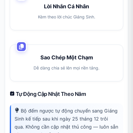
Lời Nhắn Cá Nhân
Kèm theo lời chúc Giáng Sinh.
Sao Chép Một Chạm
Dễ dàng chia sẻ lên mọi nền tảng.
Tự Động Cập Nhật Theo Năm
Bộ đếm ngược tự động chuyển sang Giáng
Sinh kế tiếp sau khi ngày 25 tháng 12 trôi
qua. Không cần cập nhật thủ công — luôn sẵn