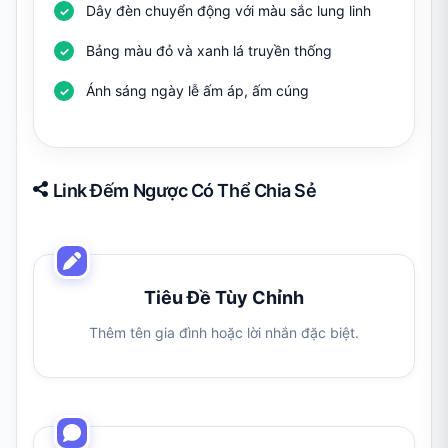
Dây đèn chuyển động với màu sắc lung linh
Bảng màu đỏ và xanh lá truyền thống
Ánh sáng ngày lễ ấm áp, ấm cúng
Link Đếm Ngược Có Thể Chia Sẻ
Tiêu Đề Tùy Chỉnh
Thêm tên gia đình hoặc lời nhắn đặc biệt.