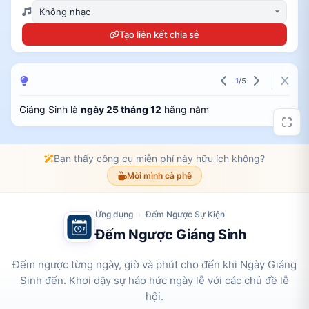
Tạo liên kết chia sẻ
1
/
5
Giáng Sinh là
ngày 25 tháng 12
hằng năm
Bạn thấy công cụ miễn phí này hữu ích không?
Mời mình cà phê
Ứng dụng
Đếm Ngược Sự Kiện
›
Đếm Ngược Giáng Sinh
Đếm ngược từng ngày, giờ và phút cho đến khi Ngày Giáng
Sinh đến. Khơi dậy sự háo hức ngày lễ với các chủ đề lễ
hội.