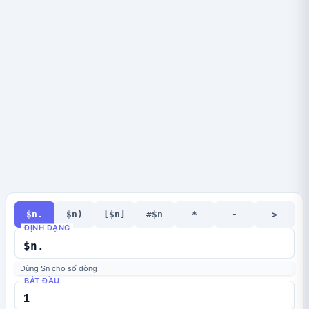
$n.
$n)
[$n]
#$n
*
-
>
ĐỊNH DẠNG
Dùng $n cho số dòng
BẮT ĐẦU