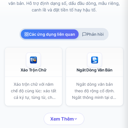
văn bản. Hỗ trợ định dạng số, dấu đầu dòng, mẫu riêng,
canh lề và đặt tiền tố hay hậu tố.
Các ứng dụng liên quan
Phản hồi
Xáo Trộn Chữ
Ngắt Dòng Văn Bản
Xáo trộn chữ với năm
Ngắt dòng văn bản
chế độ cùng lúc: xáo tất
theo độ rộng cố định.
cả ký tự, từng từ, chỉ
Ngắt thông minh tại dấu
phần giữa, thứ tự từ hay
câu, giữ nguyên đoạn
thứ tự dòng. Hợp cho
văn, chia nhỏ từ dài và
câu đố, bài kiểm tra và
thêm tiền tố vào mỗi
Xem Thêm
viết sáng tạo.
dòng.