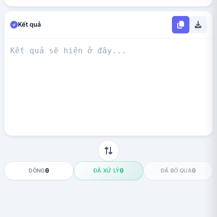
Kết quả
0
0
0
DÒNG
ĐÃ XỬ LÝ
ĐÃ BỎ QUA