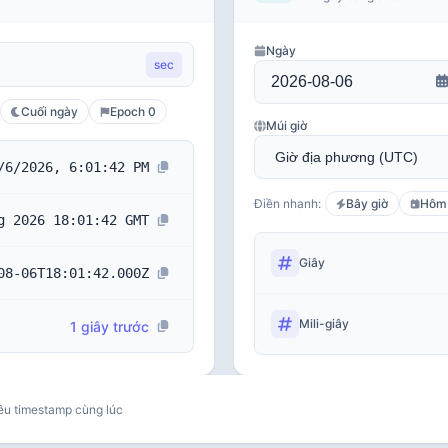
Ngày
sec
Cuối ngày
Epoch 0
Múi giờ
/6/2026, 6:01:42 PM
Điền nhanh:
Bây giờ
Hôm
g 2026 18:01:42 GMT
Giây
08-06T18:01:42.000Z
Mili-giây
1 giây trước
ều timestamp cùng lúc