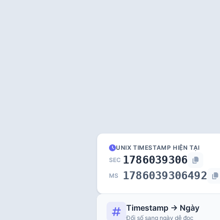
UNIX TIMESTAMP HIỆN TẠI
1786039307
SEC
1786039307492
MS
Timestamp → Ngày
Đổi số sang ngày dễ đọc