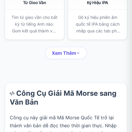
Từ Gieo Vần
Ký Hiệu IPA
Tìm từ gieo vần cho bất
Gõ ký hiệu phiên âm
kỳ từ tiếng Anh nào.
quốc tế IPA bằng cách
Gom kết quả thành vần
nhấp qua các tab phụ
chính, vần gần và vần
âm, nguyên âm, dấu
lệch kèm số âm tiết, gợi
phụ và thanh điệu, rồi
ý từ ngay khi bạn gõ.
sao chép bản phiên âm
Xem Thêm
của bạn.
Công Cụ Giải Mã Morse sang
Văn Bản
Công cụ này giải mã Mã Morse Quốc Tế trở lại
thành văn bản dễ đọc theo thời gian thực. Nhập