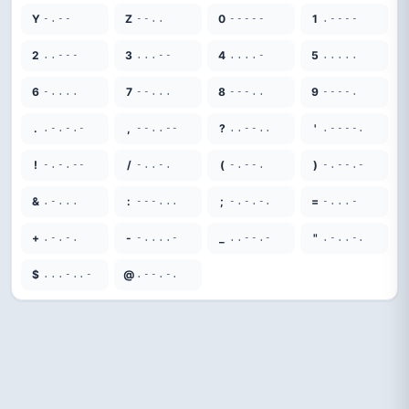
Y
Z
0
1
-.--
--..
-----
.----
2
3
4
5
..---
...--
....-
.....
6
7
8
9
-....
--...
---..
----.
.
,
?
'
.-.-.-
--..--
..--..
.----.
!
/
(
)
-.-.--
-..-.
-.--.
-.--.-
&
:
;
=
.-...
---...
-.-.-.
-...-
+
-
_
"
.-.-.
-....-
..--.-
.-..-.
$
@
...-..-
.--.-.