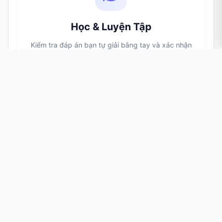
Học & Luyện Tập
Kiểm tra đáp án bạn tự giải bằng tay và xác nhận
một chuỗi chấm và gạch thực sự đánh vần ra gì.
Câu Đố & Trò Chơi
Giải mã các thông điệp Morse ẩn trong phòng trốn
thoát, săn kho báu, phim ảnh, trò chơi điện tử và đố
mẹo.