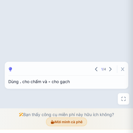
1
/
4
Dùng
.
cho chấm và
-
cho gạch
Bạn thấy công cụ miễn phí này hữu ích không?
Mời mình cà phê