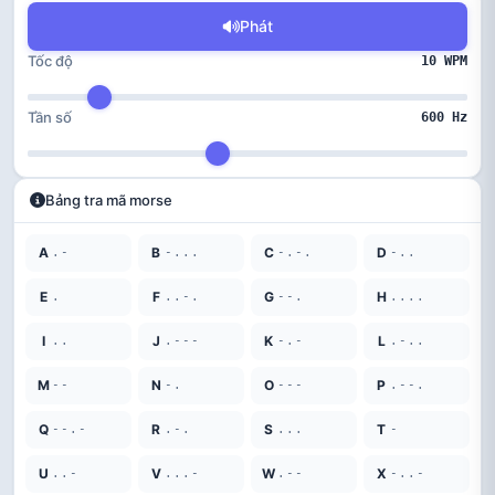
Phát
Tốc độ
10 WPM
Tần số
600 Hz
Bảng tra mã morse
A
B
C
D
.-
-...
-.-.
-..
E
F
G
H
.
..-.
--.
....
I
J
K
L
..
.---
-.-
.-..
M
N
O
P
--
-.
---
.--.
Q
R
S
T
--.-
.-.
...
-
U
V
W
X
..-
...-
.--
-..-