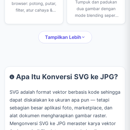
Tumpuk dan padukan
browser: potong, putar,
dua gambar dengan
filter, atur cahaya &
mode blending seperti
warna, hapus latar
Multiply, Screen, dan
belakang dengan AI,
Overlay. Atur opasitas,
penghapus, stempel
skala, dan posisi
klon, sensor, bingkai,
Tampilkan Lebih
overlay, lalu ekspor ke
teks, stiker, dan
PNG, JPEG, atau WebP.
gambar.
Apa Itu Konversi SVG ke JPG?
SVG adalah format vektor berbasis kode sehingga
dapat diskalakan ke ukuran apa pun — tetapi
sebagian besar aplikasi foto, marketplace, dan
alat dokumen mengharapkan gambar raster.
Mengonversi SVG ke JPG meraster karya vektor