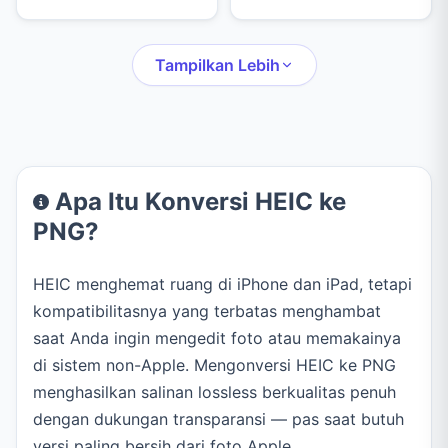
Multiply, Screen, dan
belakang dengan AI,
Overlay. Atur opasitas,
penghapus, stempel
skala, dan posisi
klon, sensor, bingkai,
Tampilkan Lebih
overlay, lalu ekspor ke
teks, stiker, dan
PNG, JPEG, atau WebP.
gambar.
Apa Itu Konversi HEIC ke
PNG?
HEIC menghemat ruang di iPhone dan iPad, tetapi
kompatibilitasnya yang terbatas menghambat
saat Anda ingin mengedit foto atau memakainya
di sistem non-Apple. Mengonversi HEIC ke PNG
menghasilkan salinan lossless berkualitas penuh
dengan dukungan transparansi — pas saat butuh
versi paling bersih dari foto Apple.