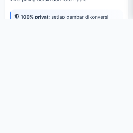
100% privat:
setiap gambar dikonversi
langsung di browser Anda menggunakan
Canvas API. File Anda tidak pernah diunggah
ke server.
Kasus Penggunaan Umum
Retouch & Composite
Mulai edit dari salinan lossless tanpa artefak JPEG.