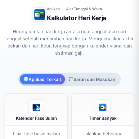
Aplikasi
Alat Tanggal & Waktu
›
Kalkulator Hari Kerja
Hitung jumlah hari kerja antara dua tanggal atau cari
tanggal setelah menambah hari kerja. Mengecualikan akhir
pekan dan hari libur, lengkap dengan kalender visual dan
estimasi gaji.
Aplikasi Terkait
Saran dan Masukan
Kalender Fase Bulan
Timer Banyak
Lihat fase bulan malam
Jalankan beberapa