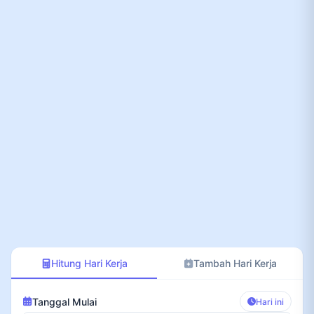
Hitung Hari Kerja
Tambah Hari Kerja
Tanggal Mulai
Hari ini