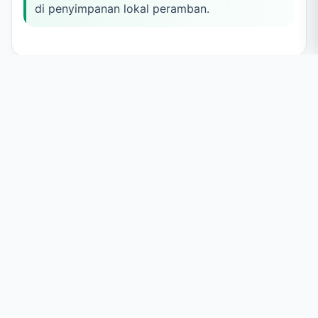
di penyimpanan lokal peramban.
Cara Menggunakan Kalkulator
Hari Kerja
Pilih mode
Gunakan
Hitung Hari Kerja
untuk mencari hari kerja
antara dua tanggal, atau
Tambah Hari Kerja
untuk
mencari tanggal sejauh sejumlah hari kerja. Kedua
mode berbagi opsi yang sama.
Atur tanggal
Di mode Hitung, pilih
Tanggal Mulai
dan
Tanggal Akhir
(atau ketuk
Hari ini
), dan gunakan tombol tukar untuk