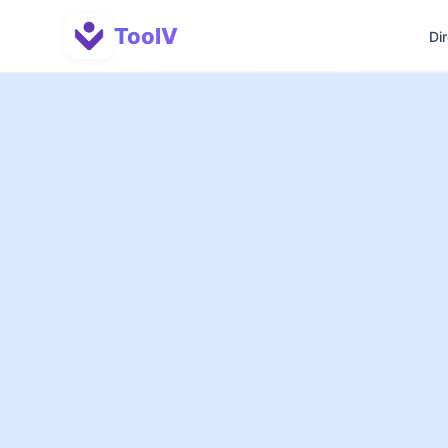
ToolV
Di