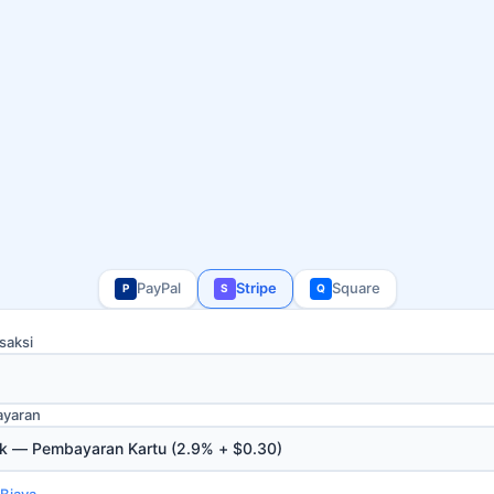
PayPal
Stripe
Square
P
S
Q
saksi
ayaran
Biaya