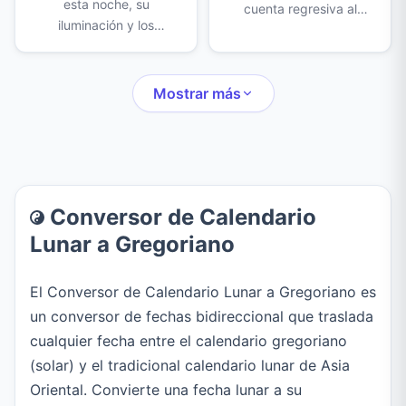
esta noche, su
cuenta regresiva al
iluminación y los
mismo tiempo. Crea,
horarios de salida y
nombra y colorea cada
puesta de la luna en tu
uno para cocinar,
ubicación, además de
Mostrar más
entrenar, estudiar o
un calendario mensual y
cualquier actividad con
las próximas lunas
tiempo.
nuevas y llenas.
Conversor de Calendario
Lunar a Gregoriano
El Conversor de Calendario Lunar a Gregoriano es
un conversor de fechas bidireccional que traslada
cualquier fecha entre el calendario gregoriano
(solar) y el tradicional calendario lunar de Asia
Oriental. Convierte una fecha lunar a su