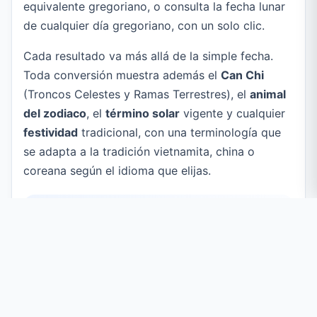
equivalente gregoriano, o consulta la fecha lunar
de cualquier día gregoriano, con un solo clic.
Cada resultado va más allá de la simple fecha.
Toda conversión muestra además el
Can Chi
(Troncos Celestes y Ramas Terrestres), el
animal
del zodiaco
, el
término solar
vigente y cualquier
festividad
tradicional, con una terminología que
se adapta a la tradición vietnamita, china o
coreana según el idioma que elijas.
Cómo funciona:
las conversiones se
calculan en el servidor con la consolidada
biblioteca de calendario lunar-php (6tail), y
tus consultas recientes se guardan
únicamente en tu propio navegador. No se
almacena ningún dato personal en el servidor.