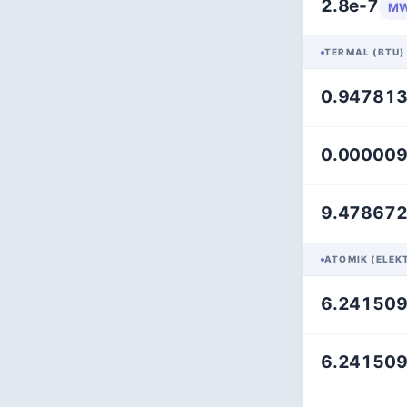
2.8e-7
M
TERMAL (BTU)
0.94781
0.00000
9.47867
ATOMIK (ELEK
6.24150
6.24150