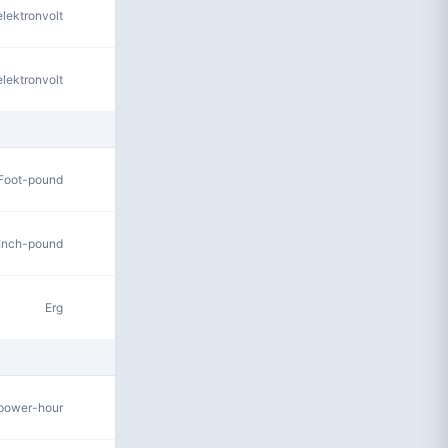
lektronvolt
lektronvolt
Foot-pound
Inch-pound
Erg
power-hour