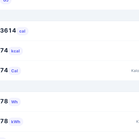
GJ
73614
cal
574
kcal
574
Kal
Cal
778
Wh
778
K
kWh