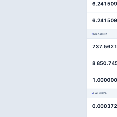
6.24150
6.24150
MEKANIK
737.562
8 850.74
1.00000
LAINNYA
0.00037