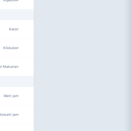
Kalori
Kilokalori
ori Makanan
Watt-jam
ilowatt-jam