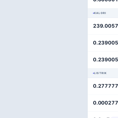
KALORI
239.005
0.23900
0.23900
LISTRIK
0.27777
0.00027