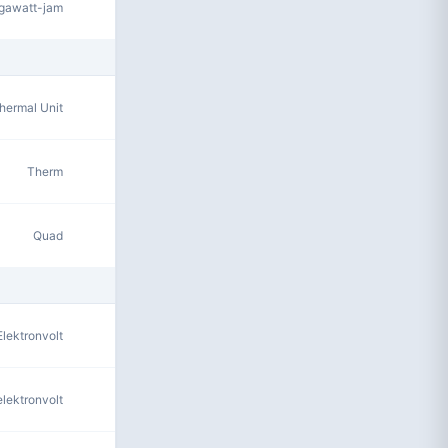
gawatt-jam
Thermal Unit
Therm
Quad
Elektronvolt
elektronvolt