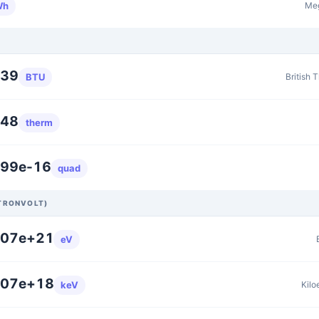
Me
Wh
339
British 
BTU
948
therm
299e-16
quad
TRONVOLT)
907e+21
eV
907e+18
Kilo
keV