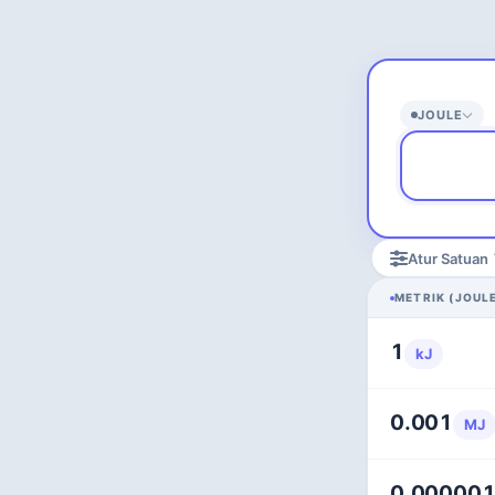
JOULE
Atur Satuan
METRIK (JOUL
1
kJ
0.001
MJ
0.00000