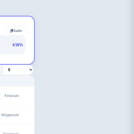
Salin
kWh
Kilojoule
Megajoule
Gigajoule