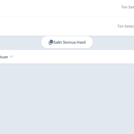
Ton Se
Ton Setar
Salin Semua Hasil
atuan