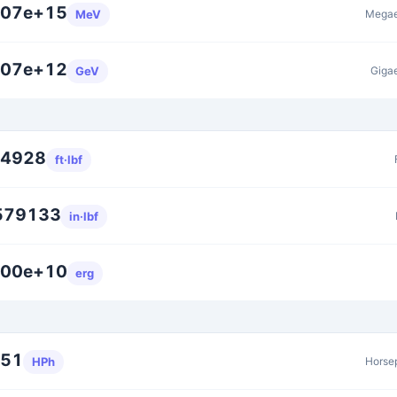
907e+15
Megae
MeV
907e+12
Gigae
GeV
14928
ft·lbf
579133
in·lbf
000e+10
erg
251
Horse
HPh