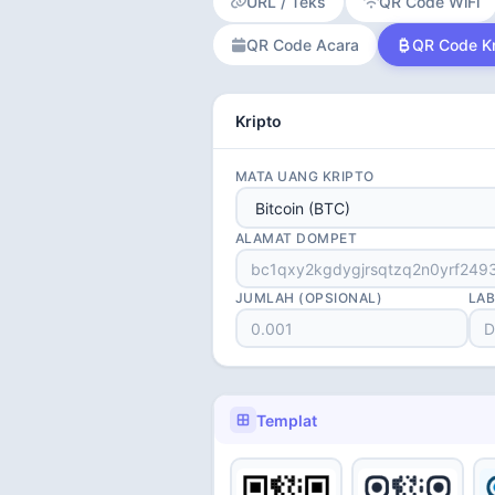
URL / Teks
QR Code WiFi
QR Code Acara
QR Code Kr
Kripto
MATA UANG KRIPTO
ALAMAT DOMPET
JUMLAH (OPSIONAL)
LAB
Templat