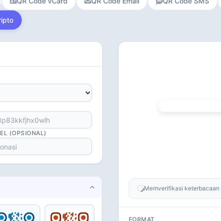
QR Code vCard
QR Code Email
QR Code SMS
ipto
EL (OPSIONAL)
Memverifikasi keterbacaan 
FORMAT