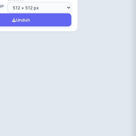
BP
Unduh