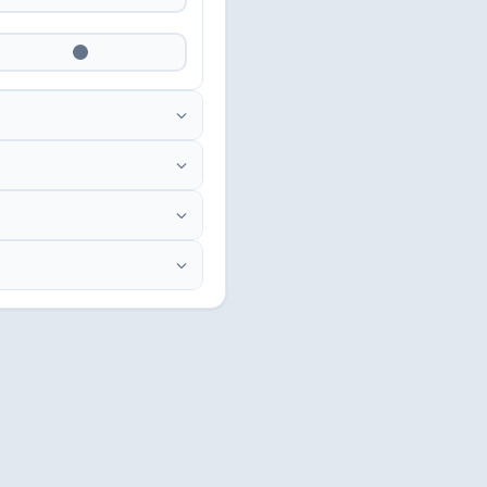
Elegan
WiFi
Tiket
Stempel