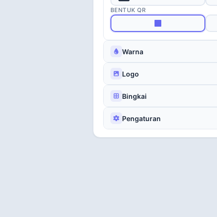
Pindai Saya
Promo
BENTUK QR
Warna
Fokus
Jendela Bidik
Logo
Bingkai
Pengaturan