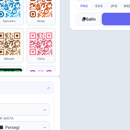
PNG
SVG
JPG
WE
Salin
Samudra
Senja
Mewah
Cinta
Matriks
Permen
IK MATA
Persegi