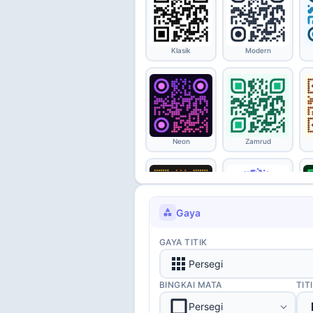
Klasik
Modern
Neon
Zamrud
Gaya
Berbintang
Gelembung
GAYA TITIK
Persegi
BINGKAI MATA
TIT
Persegi