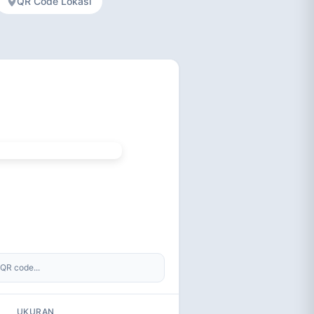
QR Code Lokasi
QR code...
UKURAN