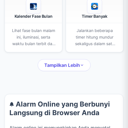
Kalender Fase Bulan
Timer Banyak
Lihat fase bulan malam
Jalankan beberapa
ini, iluminasi, serta
timer hitung mundur
waktu bulan terbit dan
sekaligus dalam satu
terbenam untuk lokasi
layar. Buat, beri nama,
Anda, lengkap dengan
dan beri warna tiap
kalender bulanan dan
timer untuk memasak,
Tampilkan Lebih
jadwal Bulan Baru serta
olahraga, belajar, atau
Purnama.
aktivitas berwaktu
lainnya.
Alarm Online yang Berbunyi
Langsung di Browser Anda
Alarm online ini memungkinkan Anda menyetel