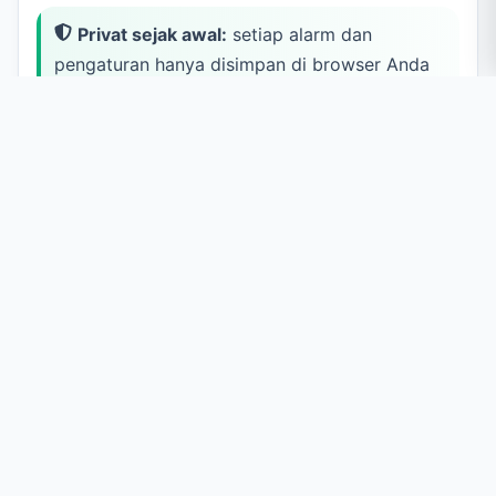
Privat sejak awal:
setiap alarm dan
pengaturan hanya disimpan di browser Anda
sendiri (localStorage), dan nada yang
diunggah tetap berada di IndexedDB browser
Anda. Tidak ada yang dikirim ke server.
Biarkan tab ini terbuka:
alarm browser
butuh halaman tetap berjalan agar berbunyi
tepat waktu. Anda boleh pindah ke tab lain,
tetapi jangan tutup tab ini dan jangan biarkan
perangkat tertidur. Aktifkan notifikasi
browser agar Anda tetap diperingatkan saat
bekerja di tab lain.