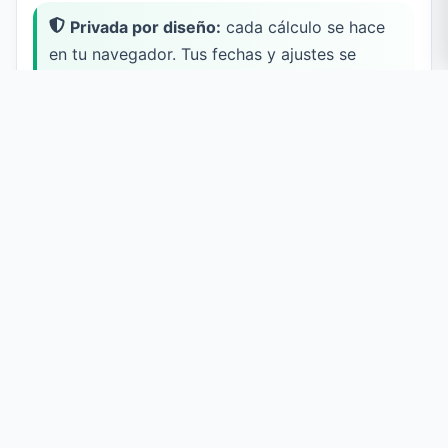
Privada por diseño:
cada cálculo se hace
en tu navegador. Tus fechas y ajustes se
guardan solo en tu propio dispositivo y nunca
se suben a un servidor.
Cómo usar la calculadora para
sumar o restar fechas
Elige una fecha inicial
Haz clic en el campo de fecha para abrir el selector y
elige tu fecha inicial, o haz clic en
Hoy
para fijarla al día
de hoy al instante.