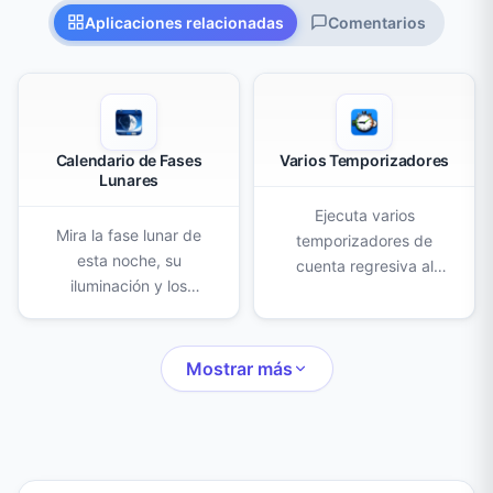
Aplicaciones relacionadas
Comentarios
Calendario de Fases
Varios Temporizadores
Lunares
Ejecuta varios
Mira la fase lunar de
temporizadores de
esta noche, su
cuenta regresiva al
iluminación y los
mismo tiempo. Crea,
horarios de salida y
nombra y colorea cada
puesta de la luna en tu
uno para cocinar,
ubicación, además de
Mostrar más
entrenar, estudiar o
un calendario mensual y
cualquier actividad con
las próximas lunas
tiempo.
nuevas y llenas.