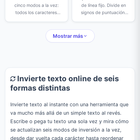
cinco modos a la vez:
de línea fijo. Divide en
todos los caracteres,
signos de puntuación,
cada palabra, solo el
conserva los párrafos,
centro, el orden de las
parte palabras largas y
palabras o el orden de
agrega una sangría a
Mostrar más
las líneas. Ideal para
cada línea.
juegos, exámenes y
escritura creativa.
Invierte texto online de seis
formas distintas
Invierte texto al instante con una herramienta que
va mucho más allá de un simple texto al revés.
Escribe o pega tu texto una sola vez y mira cómo
se actualizan seis modos de inversión a la vez,
desde dar vuelta cada carácter hasta reordenar