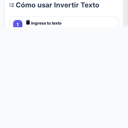
Cómo usar Invertir Texto
Ingresa tu texto
Escribe directamente en el cuadro de entrada, pulsa
Pegar
para traer texto desde el portapapeles o pulsa
Ejemplo
para cargar un texto de muestra y ver cómo
funciona la herramienta.
Compara los seis modos
A medida que escribes, cada modo de inversión se
actualiza en tiempo real. Lee las tarjetas de resultados
una al lado de la otra para encontrar la vuelta exacta
que necesitas.
Copia tu resultado
Pulsa el botón
Copiar
de cualquier tarjeta para copiar
ese texto invertido en particular. Aparece una
confirmación apenas llega a tu portapapeles.