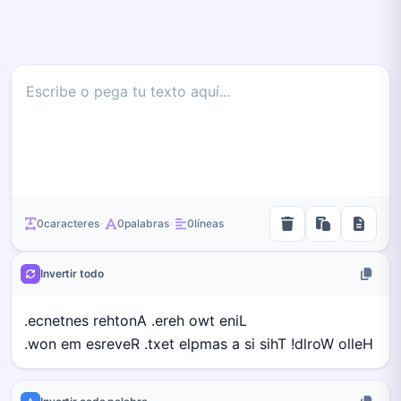
0
caracteres
0
palabras
0
líneas
•
•
Invertir todo