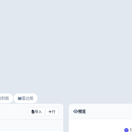
面积图
雷达图
预览
导入
行